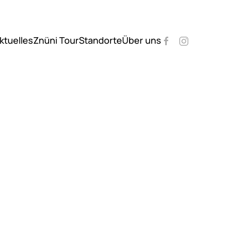
ktuelles
Znüni Tour
Standorte
Über uns